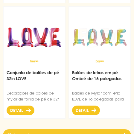
superfície com brilho
metálico, design reutilizável
e autovedante
Conjunto de balões de pé
Balões de letras em pé
32in LOVE
Ombré de 16 polegadas
Decorações de balões de
Balões de Mylar com letra
mylar de folha de pé de 32"
LOVE de 16 polegadas para
para o aniversário ou
festa de casamento
DETAIL
DETAIL
aniversário do dia dos
despedida de solteira
namorados
aniversário chá de panela