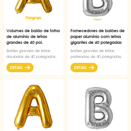
Volumes de balão de folha
Fornecedores de balões de
de alumínio de letras
papel alumínio com letras
grandes de 40 pol.
gigantes de 40 polegadas
Balões grandes de letras
Balões grandes de letras
douradas de 40 polegadas,
prateadas de 40 polegadas,
material de folha de mylar
material de folha de mylar
DETAIL
DETAIL
de alumínio, lindo formato
de alumínio, lindo formato
fino, podem ser preenchidos
fino, podem ser preenchidos
com hélio flutuante
com hélio flutuante