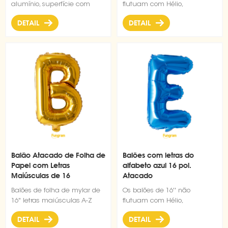
alumínio, superfície com
flutuam com Hélio,
glutter metálico, 16 Polegada
fabricados em filme de
DETAIL
DETAIL
Mylar Foil Alfabeto Letra A-Z
alumínio de alta qualidade,
Balões para Decoração de
superfície com brilho
Festa de Aniversário de
metálico, design reutilizável
Casamento
e autovedante
Balão Atacado de Folha de
Balões com letras do
Papel com Letras
alfabeto azul 16 pol.
Maiúsculas de 16
Atacado
polegadas
Balões de folha de mylar de
Os balões de 16'' não
16" letras maiúsculas A-Z
flutuam com Hélio,
fáceis de inflar e 5 cores
fabricados em filme de
DETAIL
DETAIL
opcionais
alumínio de alta qualidade,