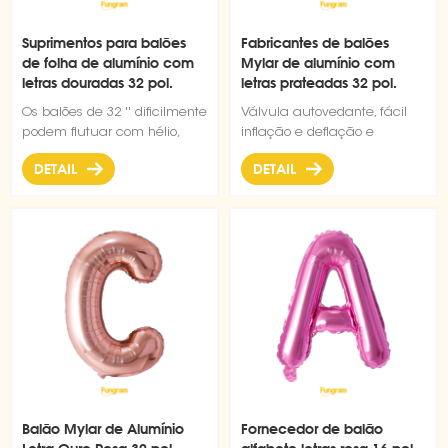
Suprimentos para balões
Fabricantes de balões
de folha de alumínio com
Mylar de alumínio com
letras douradas 32 pol.
letras prateadas 32 pol.
Os balões de 32 '' dificilmente
Válvula autovedante, fácil
podem flutuar com hélio,
inflação e deflação e
feitos de filme de alumínio de
reutilizável.
DETAIL
DETAIL
alta qualidade, bela
superfície metálica brilhante,
design reutilizável e auto-
vedante
Balão Mylar de Alumínio
Fornecedor de balão