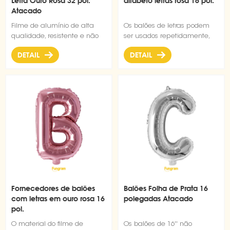
Letra Ouro Rosa 32 pol.
alfabeto letras rosa 16 pol.
Atacado
Filme de alumínio de alta
Os balões de letras podem
qualidade, resistente e não
ser usados repetidamente,
fácil de estourar, alfabeto A-Z
sem nó extra, válvula
DETAIL
DETAIL
disponível, dificilmente pode
autovedante, inflação e
flutuar com hélio
deflação convenientes.
Fornecedores de balões
Balões Folha de Prata 16
com letras em ouro rosa 16
polegadas Atacado
pol.
O material do filme de
Os balões de 16'' não