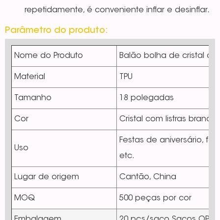
repetidamente, é conveniente inflar e desinflar.
Parâmetro do produto:
Nome do Produto
Balão bolha de cristal d
Material
TPU
Tamanho
18 polegadas
Cor
Cristal com listras branca
Festas de aniversário, f
Uso
etc.
Lugar de origem
Cantão, China
MOQ
500 peças por cor
Embalagem
20 pçs/saco Sacos OPP. 