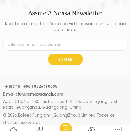
Assine A Nossa Newsletter
Receba a última tendência de vidro mosaico em sua caixa
de entrada.
ENVIAR
+86 18826410835
Telefone :
fungramad@gmail.com
E-mail :
Add : 310, No. 183, Huizhan South 4th Road, Xingang East
Road, Guangzhou, Guangdong, China
© 2026 Balões Fungram (GuangZhou) Limited Todos os
direitos reservados.
Mapa do site
|
Xml
|
Política de Privacidade
|