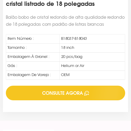
cristal listrado de 18 polegadas
Balão bobo de cristal redondo de alta qualidade redondo
de 18 polegadas com padrão de listras brancas
Item Número :
B18037-B18043
Tamanho :
18 inch
Embalagem À Granel :
20 pcs/bag
Gás :
Helium or Air
Embalagem De Varejo :
OEM
CONSULTE AGORA