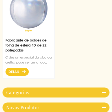
Fabricante de balões de
folha de esfera 4D de 22
polegadas
O design especial da aba da
orelha pode ser amarrado,
durável e não é fácil de
DETAIL
estourar, suportando o uso
repetido
Categorias
Novos Produtos