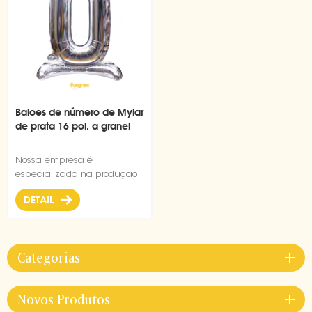
Balões de número de Mylar
de prata 16 pol. a granel
Nossa empresa é
especializada na produção
e venda por atacado de
DETAIL
balões de filme de alumínio
há 17 anos. Este balão digital
tanding é adequado para
todos os tipos de decorações
Categorias
de aniversário.
Novos Produtos