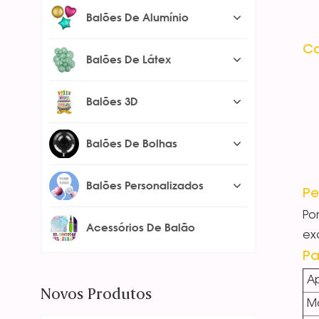
Balões De Alumínio
Ca
Balões De Látex
Balões 3D
Balões De Bolhas
Balões Personalizados
Pe
Po
Acessórios De Balão
ex
Pa
Ap
Novos Produtos
Ma