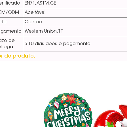
rtificado
EN71,ASTM,CE
EM/ODM
Aceitável
rta
Cantão
agamento
Western Union.TT
azo de
5-10 dias após o pagamento
ntrega
r do produto: