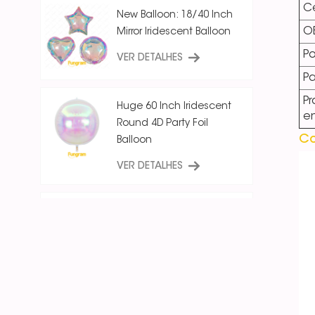
Ce
New Balloon: 18/40 Inch
O
Mirror Iridescent Balloon
Po
VER DETALHES
P
Pr
Huge 60 Inch Iridescent
e
Round 4D Party Foil
Co
Balloon
VER DETALHES
18 Inch Ice Crystal Blue
Iridescent
Round/Star/Heart
Balloon
VER DETALHES