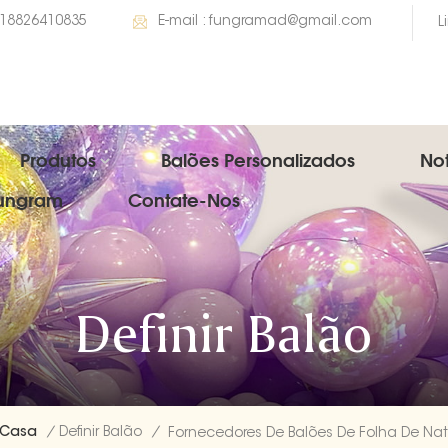
 18826410835
E-mail :
fungramad@gmail.com
L
Produtos
Balões Personalizados
Not
Fungram
Contate-Nos
Definir Balão
Casa
/
Definir Balão
/
F