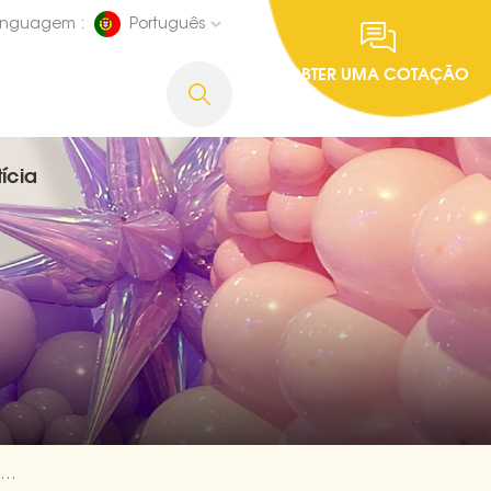
inguagem :
Português
OBTER UMA COTAÇÃO
ícia
ornecedores De Balões De Folha De Natal De Papai Noel