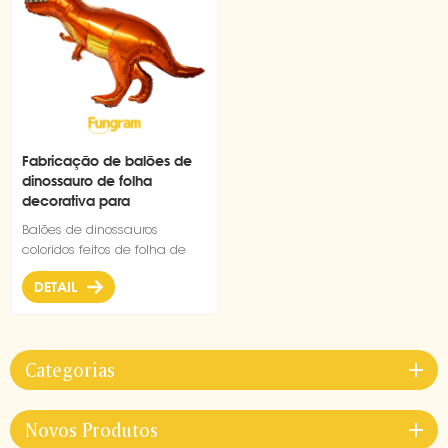
Fabricação de balões de
dinossauro de folha
decorativa para
decoração de tiranossauro
Balões de dinossauros
coloridos feitos de folha de
nível A de boa qualidade são
DETAIL
adequados para várias
decorações para festivais,
festas temáticas.
Categorias
Novos Produtos