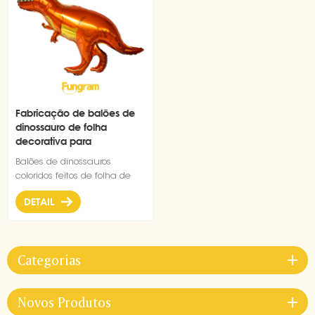
Fabricação de balões de
dinossauro de folha
decorativa para
decoração de tiranossauro
Balões de dinossauros
coloridos feitos de folha de
nível A de boa qualidade são
DETAIL
adequados para várias
decorações para festivais,
festas temáticas.
Categorias
Novos Produtos